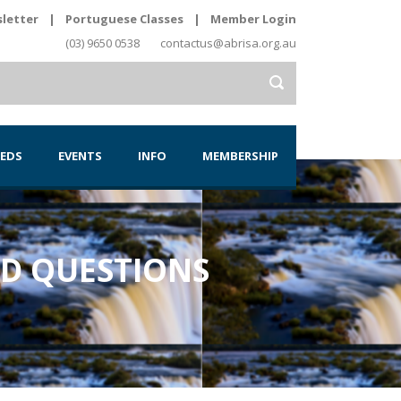
letter
|
Portuguese Classes
|
Member Login
(03) 9650 0538
contactus@abrisa.org.au
IEDS
EVENTS
INFO
MEMBERSHIP
ED QUESTIONS