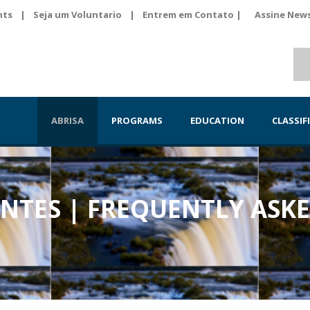
nts
|
Seja um Voluntario
|
Entrem em Contato |
Assine News
ABRISA
PROGRAMS
EDUCATION
CLASSIF
NTES | FREQUENTLY ASK