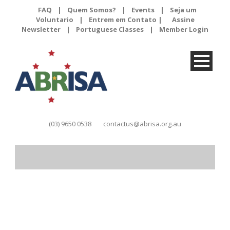
FAQ
|
Quem Somos?
|
Events
|
Seja um
Voluntario
|
Entrem em Contato |
Assine
Newsletter
|
Portuguese Classes
|
Member Login
(03) 9650 0538
contactus@abrisa.org.au