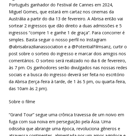
Português ganhador do Festival de Cannes em 2024,
Miguel Gomes, que estará em cartaz nos cinemas da
Austrália a partir do dia 13 de fevereiro. A Abrisa então vai
sortear 2 ingressos que dão direito a duas admissões e 5
ingressos “compre 1 e ganhe 1 de graça”. Para concorrer é
simples. Basta seguir o nosso perfil no Instagram
@abrisabrazilianassociation e a @PotentialFilmsanz, curtir o
post sobre o sorteio do ingresso e marcar dois amigos nos
comentários. O sorteio será realizado no dia 6 de fevereiro,
às 7 pm. Os ganhodores serão divulgados nas nossas redes
sociais e a busca do ingresso deverá ser feita no escritório
da Abrisa (terça-feira à tarde, de 1 às 5 pm, ou quarta-feira,
das 10am às 2 pm).
Sobre o filme
“Grand Tour” segue uma crônica travessa de um noivo em
fuga com sua noiva em perseguição pela Ásia. Uma
odisséia que abrange uma época, revoluciona gêneros e
atravessa continentes, alimentada por um amor agridoce e