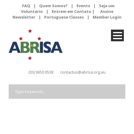
FAQ
|
Quem Somos?
|
Events
|
Seja um
Voluntario
|
Entrem em Contato |
Assine
Newsletter
|
Portuguese Classes
|
Member Login
(03) 9650 0538
contactus@abrisa.org.au