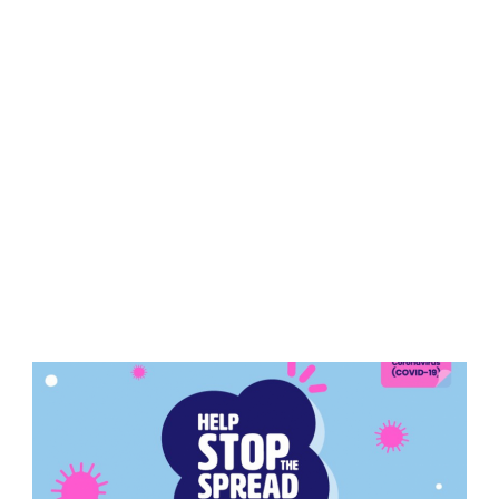
COVID-19 Informação
Critica Para Pessoas
com Vistos
Temporários!