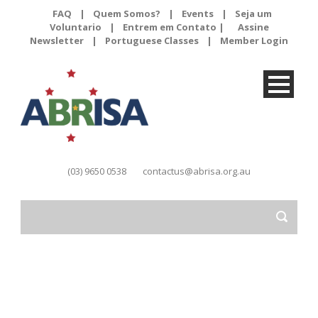
FAQ
|
Quem Somos?
|
Events
|
Seja um
Voluntario
|
Entrem em Contato |
Assine
Newsletter
|
Portuguese Classes
|
Member Login
(03) 9650 0538
contactus@abrisa.org.au